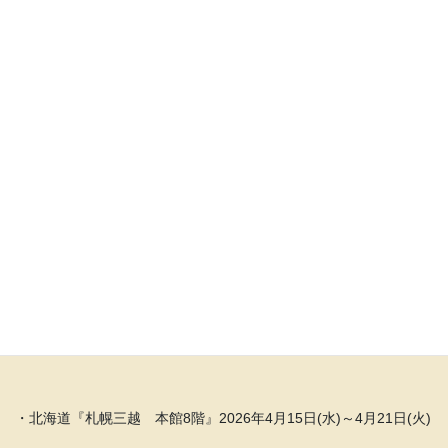
・東京『銀座三越 ７階』 2026年1月7日(水)～1月13日(火)
・栃木県宇都宮市『福田屋百貨店 宇都宮本店 3階』2026年1月
21日(水)～1月27日(火)
・岡山『高島屋 岡山店 本館6階』2026年2月11日(水)～2月17
日(火)
・東京『つかう たのしむ ＋ノーション（三人展予定）』
（※2026年3月6日～3月12日予定）in銀座ギャラリー
・北海道『札幌三越 本館8階』2026年4月15日(水)～4月21日(火)