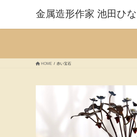
コ
ナ
ン
ビ
金属造形作家 池田ひ
テ
ゲ
ン
ー
ツ
シ
へ
ョ
ス
ン
キ
に
ッ
移
HOME
赤い宝石
プ
動