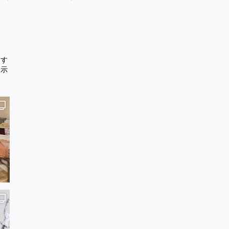
ます
展示