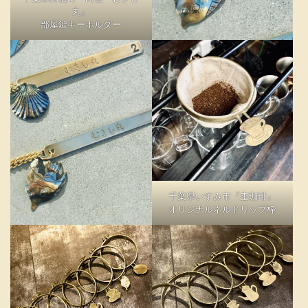
丸』
部屋鍵キーホルダー
千葉県いすみ市『杢珈琲』
オリジナルネルドリップ枠