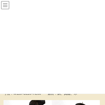
コ
ナ
金属造形作家 池田ひなこ
ン
ビ
テ
ゲ
ン
ー
雨の中
ツ
シ
へ
ョ
ス
ン
HOME
雨の中
キ
に
ッ
移
プ
動
作品タイトル：雨の中
オルゴール作品 曲名:雨だれ/ショパン 2018年制作。
寸法：W110×B110×H200 素材：銅、真鍮、木