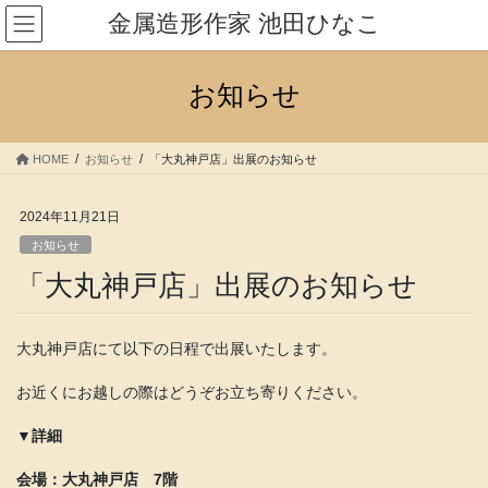
コ
ナ
金属造形作家 池田ひなこ
ン
ビ
テ
ゲ
ン
ー
お知らせ
ツ
シ
へ
ョ
ス
ン
HOME
お知らせ
「大丸神戸店」出展のお知らせ
キ
に
ッ
移
プ
動
2024年11月21日
お知らせ
「大丸神戸店」出展のお知らせ
大丸神戸店にて以下の日程で出展いたします。
お近くにお越しの際はどうぞお立ち寄りください。
▼詳細
会場：大丸神戸店 7階