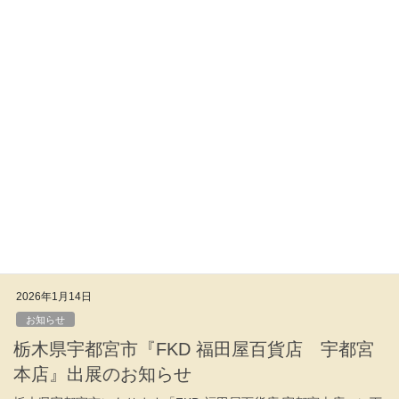
NEWS
2026年1月26日
お知らせ
岡山『岡山高島屋』出展のお知らせ
『岡山高島屋』に下記の日程で出展させていただきます。 お近く
にお越しの際はどうぞお立ち寄りください。 ▼詳細 【金属造形の
世界〜ものがたりの中へ〜】 岡山高島屋 本館6階 POP UP
STUDIO （岡山県岡山市北区本 […]
2026年1月14日
お知らせ
栃木県宇都宮市『FKD 福田屋百貨店 宇都宮
本店』出展のお知らせ