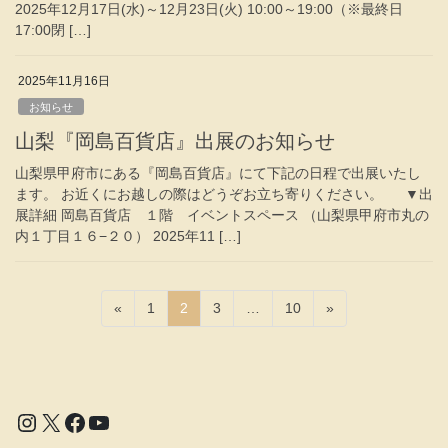
2025年12月17日(水)～12月23日(火) 10:00～19:00（※最終日
17:00閉 […]
2025年11月16日
お知らせ
山梨『岡島百貨店』出展のお知らせ
山梨県甲府市にある『岡島百貨店』にて下記の日程で出展いたし
ます。 お近くにお越しの際はどうぞお立ち寄りください。 ▼出
展詳細 岡島百貨店 １階 イベントスペース （山梨県甲府市丸の
内１丁目１６−２０） 2025年11 […]
投
固
固
固
固
«
1
2
3
…
10
»
稿
定
定
定
定
ペ
ペ
ペ
ペ
の
ー
ー
ー
ー
ペ
ジ
ジ
ジ
ジ
ー
Instagram
X
Facebook
YouTube