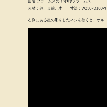
曲名:ブラームスの子守唄/ブラームス
素材：銅、真鍮、木 寸法：W230×B100×H
右側にある星の形をしたネジを巻くと、オル