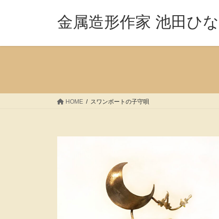
コ
ナ
ン
ビ
金属造形作家 池田ひ
テ
ゲ
ン
ー
ツ
シ
へ
ョ
ス
ン
キ
に
ッ
移
HOME
スワンボートの子守唄
プ
動