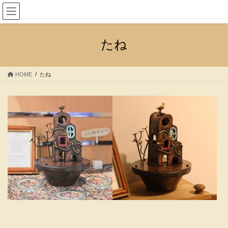
コ
ナ
金属造形作家 池田ひなこ
ン
ビ
テ
ゲ
ン
ー
たね
ツ
シ
へ
ョ
ス
ン
HOME
たね
キ
に
ッ
移
プ
動