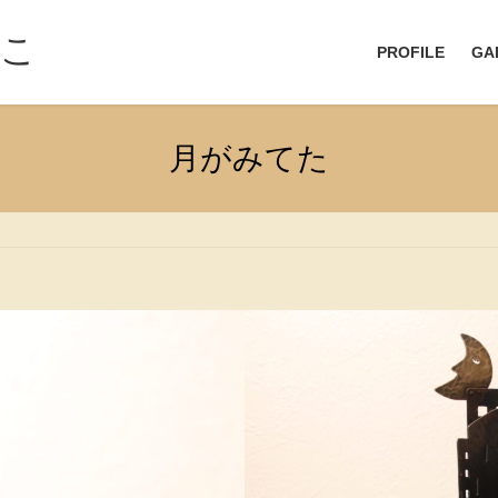
なこ
PROFILE
GA
月がみてた