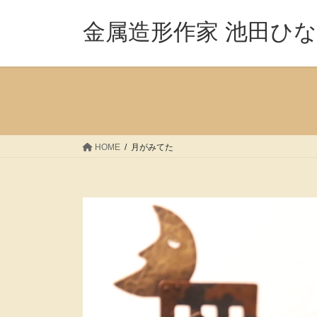
コ
ナ
ン
ビ
金属造形作家 池田ひ
テ
ゲ
ン
ー
ツ
シ
へ
ョ
ス
ン
キ
に
ッ
移
HOME
月がみてた
プ
動