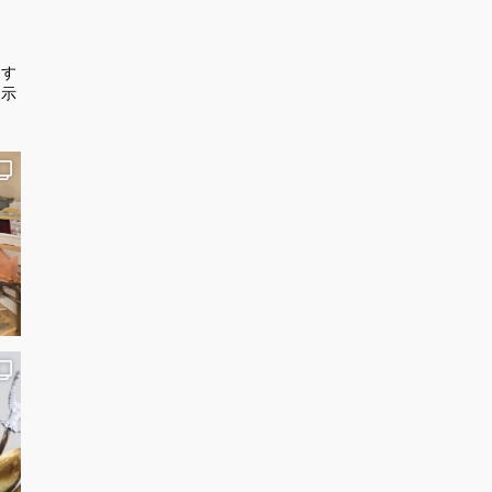
ます
展示