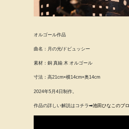
オルゴール作品
曲名：月の光/ドビュッシー
素材：銅 真鍮 木 オルゴール
寸法：高21cm×横14cm×奥14cm
2024年5月4日制作。
作品の詳しい解説はコチラ➡
池田ひなこのブ